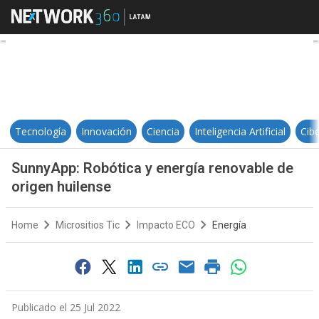
SunnyApp: Robótica y energía ren
Tecnología
Innovación
Ciencia
Inteligencia Artificial
Cib
SunnyApp: Robótica y energía renovable de
origen huilense
Home
Micrositios Tic
Impacto ECO
Energía
Publicado el 25 Jul 2022