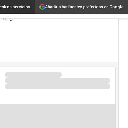
Añadir a tus fuentes preferidas en Google
estros servicios
novación
Ciencia
cial
ventos TIC 2026