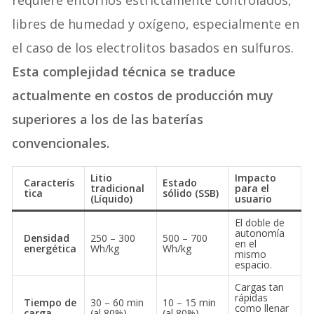
requiere entornos estrictamente controlados,
libres de humedad y oxígeno, especialmente en
el caso de los electrolitos basados en sulfuros.
Esta complejidad técnica se traduce
actualmente en costos de producción muy
superiores a los de las baterías
convencionales.
Litio
Impacto
Caracterís
Estado
tradicional
para el
tica
sólido (SSB)
(Líquido)
usuario
El doble de
autonomía
Densidad
250 – 300
500 – 700
en el
energética
Wh/kg
Wh/kg
mismo
espacio.
Cargas tan
rápidas
Tiempo de
30 – 60 min
10 – 15 min
como llenar
carga
(al 80%)
(al 80%)