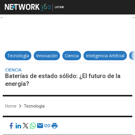
Baterías de estado sólido: ¿El futu
Tecnología
Innovación
Ciencia
Inteligencia Artificial
C
CIENCIA
Baterías de estado sólido: ¿El futuro de la
energía?
Home
Tecnología