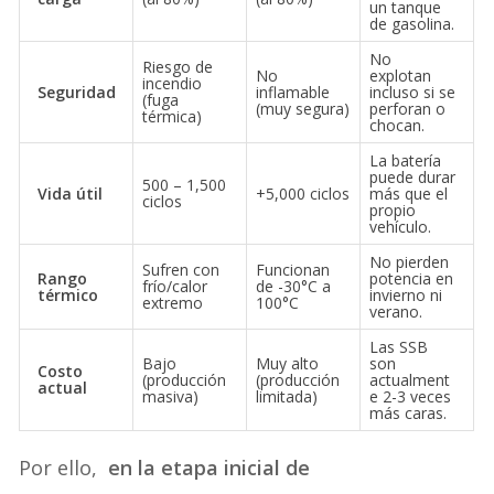
un tanque
de gasolina.
No
Riesgo de
No
explotan
incendio
Seguridad
inflamable
incluso si se
(fuga
(muy segura)
perforan o
térmica)
chocan.
La batería
puede durar
500 – 1,500
Vida útil
+5,000 ciclos
más que el
ciclos
propio
vehículo.
No pierden
Sufren con
Funcionan
Rango
potencia en
frío/calor
de -30°C a
térmico
invierno ni
extremo
100°C
verano.
Las SSB
Bajo
Muy alto
son
Costo
(producción
(producción
actualment
actual
masiva)
limitada)
e 2-3 veces
más caras.
Por ello,
en la etapa inicial de