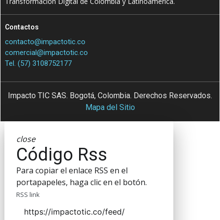
Transformación Digital de Colombia y Latinoamérica.
Contactos
contacto@impactotic.co
comercial@impactotic.co
Tel. (57) 3108752177
Impacto TIC SAS. Bogotá, Colombia. Derechos Reservados.
Mapa del Sitio
close
Código Rss
Para copiar el enlace RSS en el
portapapeles, haga clic en el botón.
RSS link