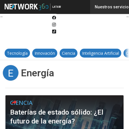
Twitter
Nuestros servicio
Linkedin
Facebook
Instagram
Tiktok
Tecnología
Innovación
Ciencia
Inteligencia Artificial
C
Energía
E
CIENCIA
Baterías de estado sólido: ¿El
futuro de la energía?