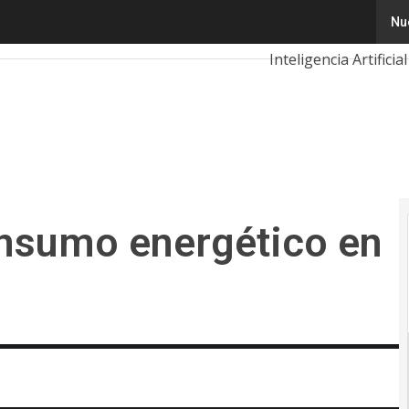
umo energético en Colombia es solar
Nu
Tecnología
Innov
Inteligencia Artificial
Calendario de Event
nsumo energético en