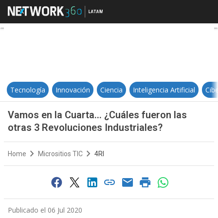
Vamos en la Cuarta… ¿Cuáles fuer
Tecnología
Innovación
Ciencia
Inteligencia Artificial
Cib
Vamos en la Cuarta… ¿Cuáles fueron las
otras 3 Revoluciones Industriales?
Home
Micrositios TIC
4RI
Publicado el 06 Jul 2020