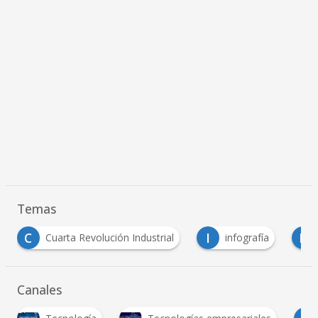
Temas
C
I
R
Cuarta Revolución Industrial
infografía
Re
Canales