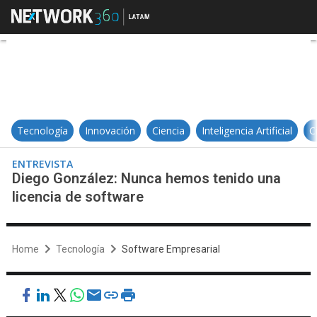
Diego González: Nunca hemos ten
Tecnología
Innovación
Ciencia
Inteligencia Artificial
C
ENTREVISTA
Diego González: Nunca hemos tenido una
licencia de software
Home
Tecnología
Software Empresarial