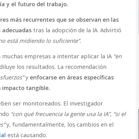
ía y el futuro del trabajo.
ores más recurrentes que se observan en las
as adecuadas
tras la adopción de la IA. Advirtió
no está midiendo lo suficiente”.
 a muchas empresas a intentar aplicar la IA
“en
l diluye los resultados. La recomendación
esfuerzos”
y
enfocarse en áreas específicas
 impacto tangible.
eben ser monitoreados. El investigador
endo
“con qué frecuencia la gente usa la IA”, “si el
s”
y, fundamentalmente, los cambios en el
ial
está causando.