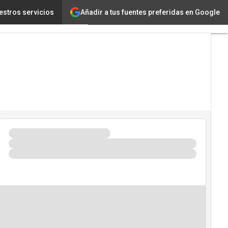
Añadir a tus fuentes preferidas en Google
mplementar la IA”
estros servicios
Tecnología
Innovación
Ciencia
Inteligencia
Artificial
Ciberseguridad
Calendario
de
Eventos
TIC 2026