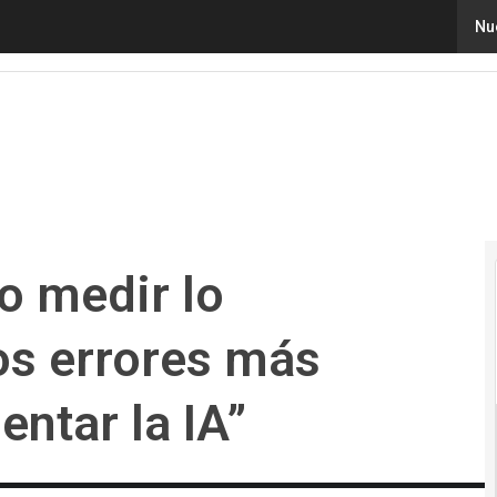
dir lo suficiente, uno de los errores más comunes al i
Nu
o medir lo
los errores más
ntar la IA”