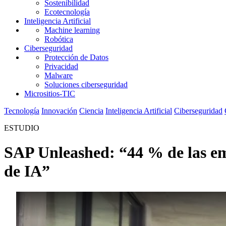
Sostenibilidad
Ecotecnología
Inteligencia Artificial
Machine learning
Robótica
Ciberseguridad
Protección de Datos
Privacidad
Malware
Soluciones ciberseguridad
Micrositios-TIC
Tecnología
Innovación
Ciencia
Inteligencia Artificial
Ciberseguridad
ESTUDIO
SAP Unleashed: “44 % de las emp
de IA”