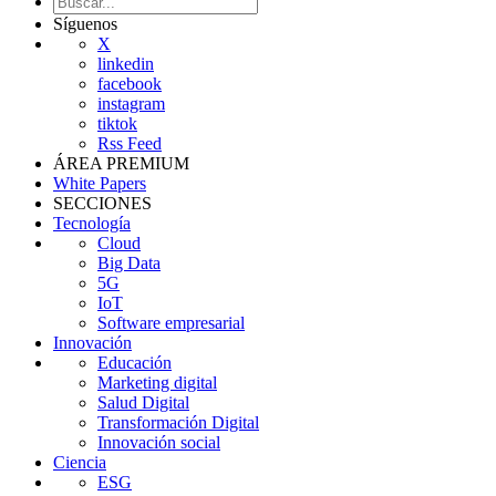
Síguenos
X
linkedin
facebook
instagram
tiktok
Rss Feed
ÁREA PREMIUM
White Papers
SECCIONES
Tecnología
Cloud
Big Data
5G
IoT
Software empresarial
Innovación
Educación
Marketing digital
Salud Digital
Transformación Digital
Innovación social
Ciencia
ESG