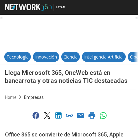
Llega Microsoft 365, OneWeb está
Tecnología
Innovación
Ciencia
Inteligencia Artificial
Cib
Llega Microsoft 365, OneWeb está en
bancarrota y otras noticias TIC destacadas
Home
Empresas
Office 365 se convierte de Microsoft 365, Apple