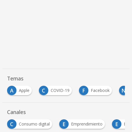
Temas
C
F
N
N
COVID-19
Facebook
Nasa
Canales
E
E
N
Emprendimiento
Empresas
Noticias T