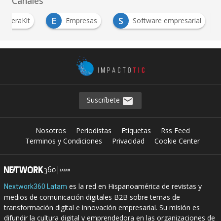
Canales
E
S
AceleraKit
Empresas
Software empresarial
Suscríbete
Nosotros
Periodistas
Etiquetas
Rss Feed
Terminos y Condiciones
Privacidad
Cookie Center
es la red en Hispanoamérica de revistas y
Nextwork360 Latam
medios de comunicación digitales B2B sobre temas de
transformación digital e innovación empresarial. Su misión es
difundir la cultura digital y emprendedora en las organizaciones de