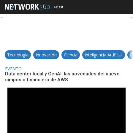
Data center local y GenAI: las n
Tecnología
Innovación
Ciencia
Inteligencia Artificial
C
EVENTO
Data center local y GenAI: las novedades del nuevo
simposio financiero de AWS