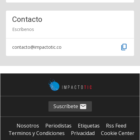
Contacto
Escríbenos
content_copy
contacto@impactotic.co
Suscríbete
Nosotros
Periodistas
Etiquetas
Rss Feed
Terminos y Condiciones
Privacidad
Cookie Center