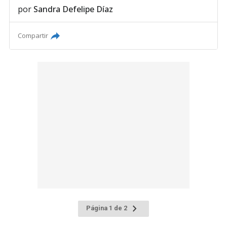
por
Sandra Defelipe Díaz
Compartir
Ir
Página 1 de 2
a
la