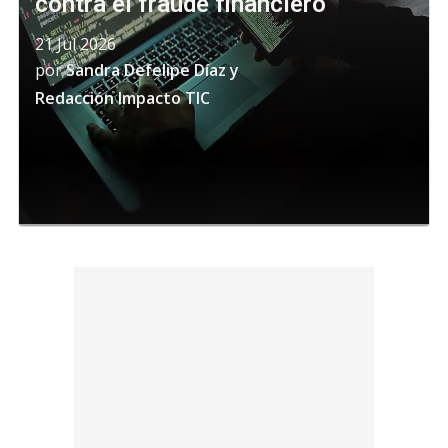
contra el fraude financiero
21 Jul 2026
por
Sandra Defelipe Díaz
y
Redacción Impacto TIC