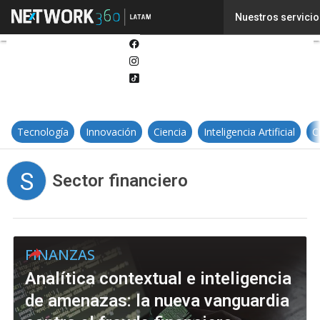
Twitter
Nuestros servicio
Linkedin
Facebook
Instagram
Tiktok
Tecnología
Innovación
Ciencia
Inteligencia Artificial
C
S
Sector financiero
FINANZAS
Analítica contextual e inteligencia
de amenazas: la nueva vanguardia