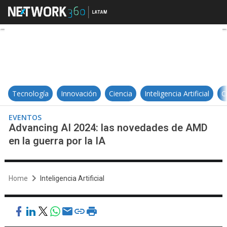
Advancing AI 2024: las novedades 
Tecnología
Innovación
Ciencia
Inteligencia Artificial
C
EVENTOS
Advancing AI 2024: las novedades de AMD
en la guerra por la IA
Home
Inteligencia Artificial