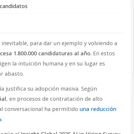
 candidatos
a inevitable, para dar un ejemplo y volviendo a
cesa 1.800.000 candidaturas al año.
En estos
ligen la intuición humana y en su lugar es
ar abasto.
ía justifica su adopción masiva. Según
ial
, en procesos de contratación de alto
cial conversacional ha permitido
una reducción
%
.
según el
Insight Global 2025 AI in Hiring Survey