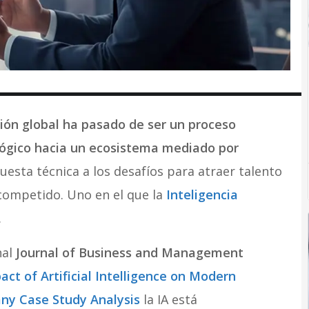
ión global ha pasado de ser un proceso
lógico hacia un ecosistema mediado por
uesta técnica a los desafíos para atraer talento
ompetido. Uno en el que la
Inteligencia
.
nal
Journal of Business and Management
ct of Artificial Intelligence on Modern
ny Case Study Analysis
la IA está