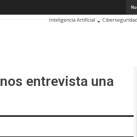
s entrevista una IA?
Nu
Tecnología
Innovación
Ciencia
Inteligencia Artificial
Cibersegurida
Calendario de Eventos TIC 2026
nos entrevista una