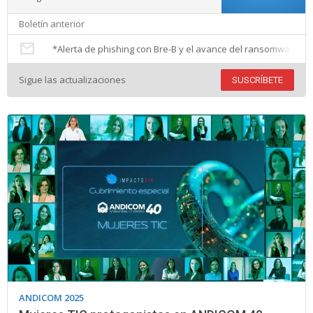
Boletín anterior
mail
*Alerta de phishing con Bre-B y el avance del ransomware co
Sigue las actualizaciones
SUSCRÍBETE
ANDICOM 2025