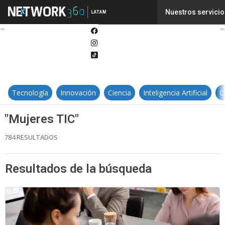
Twitter
Nuestros servicio
Linkedin
Facebook
Instagram
Tiktok
Tecnología
Innovación
Ciencia
Inteligencia Artificial
C
"Mujeres TIC"
784 RESULTADOS
Resultados de la búsqueda