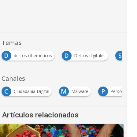
Temas
D
D
S
delitos cibernéticos
Delitos digitales
Segur
Canales
C
M
P
Ciudadanía Digital
Malware
Personas
Artículos relacionados