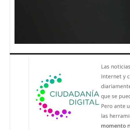
Las noticia
Internet y 
diariament
que se pu
Pero ante u
las herrami
momento no