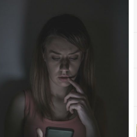
B
bullying
Ciberseguridad