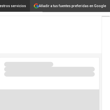
Añadir a tus fuentes preferidas en Google
l en Latinoamérica
estros servicios
Tecnología
Innovación
Ciencia
Inteligencia
Artificial
Ciberseguridad
Calendario
de
Eventos
TIC 2026