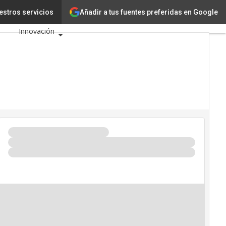
Añadir a tus fuentes preferidas en Google
s TIC
estros servicios
Tecnología
Innovación
Ciencia
Inteligencia Artificial
Ciberseguridad
Calendario de
Eventos TIC 2026