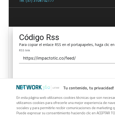
Tel. (57) 3108752177
Código Rss
Para copiar el enlace RSS en el portapapeles, haga clic en
RSS link
Tu contenido, tu privacidad!
Código Rss
En esta página web utilizamos cookies técnicas que son necesari
utilizamos cookies para ofrecerle una mejor experiencia de naveg
Para copiar el enlace RSS en el portapapeles, haga clic en
sociales y para permitirle recibir comunicaciones de marketing 
RSS link
Puede expresar su consentimiento haciendo clic en ACEPTAR TOD