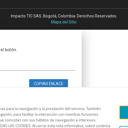
Impacto TIC SAS. Bogotá, Colombia. Derechos Reservados.
Mapa del Sitio
 el botón.
COPIAR ENLACE
as para la navegación y la prestación del servicio. También
ación, para facilitar la interacción con nuestras funciones
 el botón.
que coincidan con sus hábitos de navegación e intereses.
AS LAS COOKIES. Al cerrar esta nota informativa, usted continúa