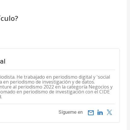
ículo?
al
odista. He trabajado en periodismo digital y 'social
a en periodismo de investigación y de datos.
ture al periodismo 2022 en la categoría Negocios y
plomado en periodismo de investigación con el CIDE
.
email
Sígueme en