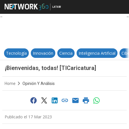
¡Bienvenidas, todas! [TICaricatura]
Tecnología
Innovación
Ciencia
Inteligencia Artificial
Cib
¡Bienvenidas, todas! [TICaricatura]
Home
Opinión Y Análisis
Publicado el 17 Mar 2023