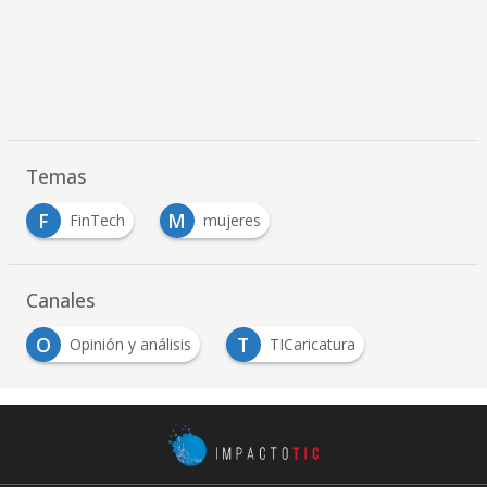
Temas
F
M
FinTech
mujeres
Canales
O
T
Opinión y análisis
TICaricatura