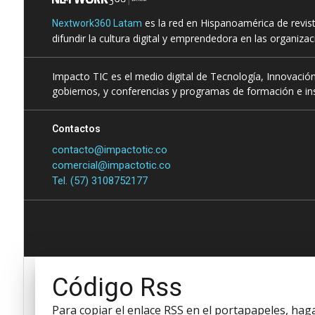
es la red en Hispanoamérica de revis
Nextwork360 Latam
difundir la cultura digital y emprendedora en las organiza
Impacto TIC es el medio digital de Tecnología, Innovación
gobiernos, y conferencias y programas de formación e ins
Contactos
contacto@impactotic.co
comercial@impactotic.co
Tel. (57) 3108752177
Código Rss
Para copiar el enlace RSS en el portapapeles, haga 