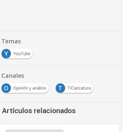
Temas
Y
YouTube
Canales
O
T
Opinión y análisis
TICaricatura
Artículos relacionados