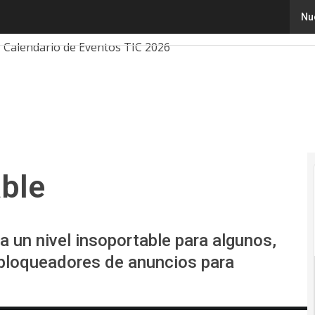
e
Nu
Tecnología
Innovación
Ciencia
Inteligencia Artificial
Calendario de Eventos TIC 2026
able
a un nivel insoportable para algunos,
bloqueadores de anuncios para