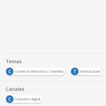
Temas
C
T
comercio electrónico Colombia
transacciones electrón
Canales
C
Consumo digital