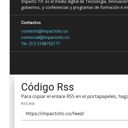
Impacto TIC es el medio digital de Tecnología, Innovación
gobiernos, y conferencias y programas de formación e ins
Contactos
contacto@impactotic.co
comercial@impactotic.co
Tel. (57) 3108752177
Código Rss
Para copiar el enlace RSS en el portapapeles, haga 
RSS link