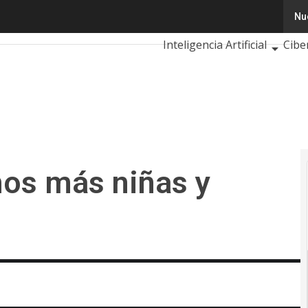
s más niñas y mujeres STEM?
Nu
Tecnología
Innovación
Inteligencia Artificial
Cibe
Calendario de Eventos TIC 
os más niñas y