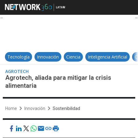
Agrotech, aliada para mitigar la cri
Tecnología
Innovación
Ciencia
Inteligencia Artificial
C
AGROTECH
Agrotech, aliada para mitigar la crisis
alimentaria
Home
Innovación
Sostenibilidad