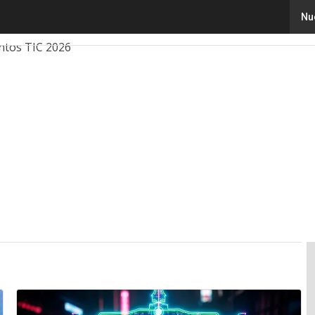
Nu
ovación
Ciencia
Inteligencia Artificial
Ciberseguridad
ntos TIC 2026