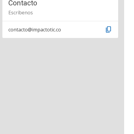
Contacto
Escríbenos
content_copy
contacto@impactotic.co