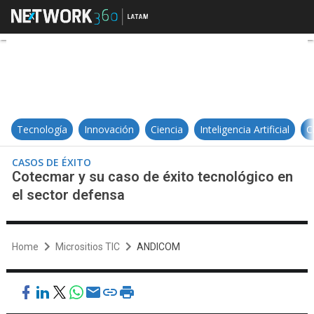
Cotecmar y su caso de éxito tecn
Tecnología
Innovación
Ciencia
Inteligencia Artificial
C
CASOS DE ÉXITO
Cotecmar y su caso de éxito tecnológico en
el sector defensa
Home
Micrositios TIC
ANDICOM