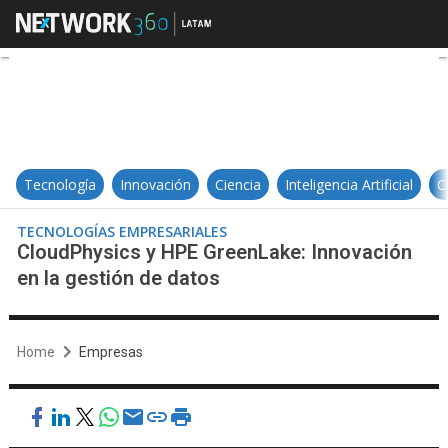
CloudPhysics y HPE GreenLake: In
Tecnología
Innovación
Ciencia
Inteligencia Artificial
C
TECNOLOGÍAS EMPRESARIALES
CloudPhysics y HPE GreenLake: Innovación
en la gestión de datos
Home
Empresas