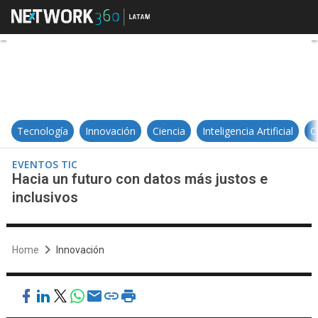
Hacia un futuro con datos más ju
Tecnología
Innovación
Ciencia
Inteligencia Artificial
C
EVENTOS TIC
Hacia un futuro con datos más justos e
inclusivos
Home
Innovación