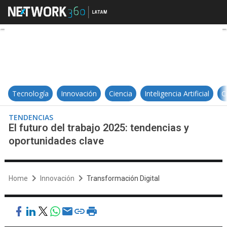
El futuro del trabajo 2025: tende
Tecnología
Innovación
Ciencia
Inteligencia Artificial
C
TENDENCIAS
El futuro del trabajo 2025: tendencias y
oportunidades clave
Home
Innovación
Transformación Digital