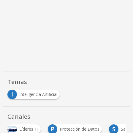
Temas
I
Inteligencia Artificial
Canales
P
S
Protección de Datos
Salud Digital
Tec