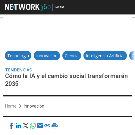
Cómo la IA y el cambio social tr
Tecnología
Innovación
Ciencia
Inteligencia Artificial
C
TENDENCIAS
Cómo la IA y el cambio social transformarán
2035
Home
Innovación