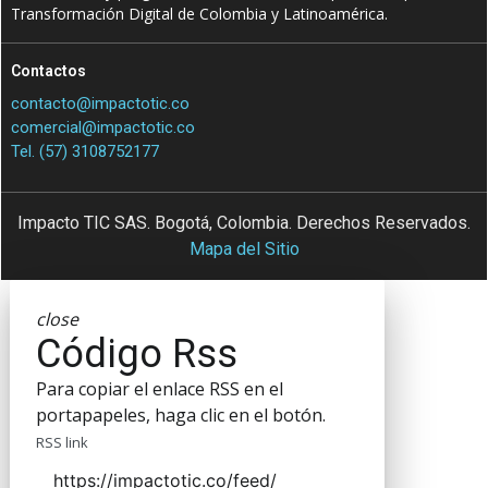
Transformación Digital de Colombia y Latinoamérica.
Contactos
contacto@impactotic.co
comercial@impactotic.co
Tel. (57) 3108752177
Impacto TIC SAS. Bogotá, Colombia. Derechos Reservados.
Mapa del Sitio
close
Código Rss
Para copiar el enlace RSS en el
portapapeles, haga clic en el botón.
RSS link