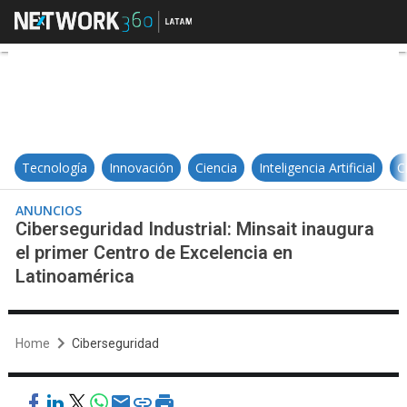
Ciberseguridad Industrial: Minsai
Tecnología
Innovación
Ciencia
Inteligencia Artificial
C
ANUNCIOS
Ciberseguridad Industrial: Minsait inaugura
el primer Centro de Excelencia en
Latinoamérica
Home
Ciberseguridad