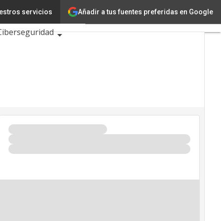
Añadir a tus fuentes preferidas en Google
estros servicios
ón
Ciencia
Ciberseguridad
TIC 2026