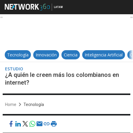
¿A quién le creen más los colomb
Tecnología
Innovación
Ciencia
Inteligencia Artificial
C
ESTUDIO
¿A quién le creen más los colombianos en
internet?
Home
Tecnología