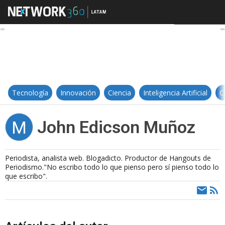
John Edicson Muñoz
Tecnología
Innovación
Ciencia
Inteligencia Artificial
C
John Edicson Muñoz
M
Periodista, analista web. Blogadicto. Productor de Hangouts de
Periodismo."No escribo todo lo que pienso pero sí pienso todo lo
que escribo".