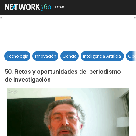
50. Retos y oportunidades del pe
Tecnología
Innovación
Ciencia
Inteligencia Artificial
Cib
50. Retos y oportunidades del periodismo
de investigación