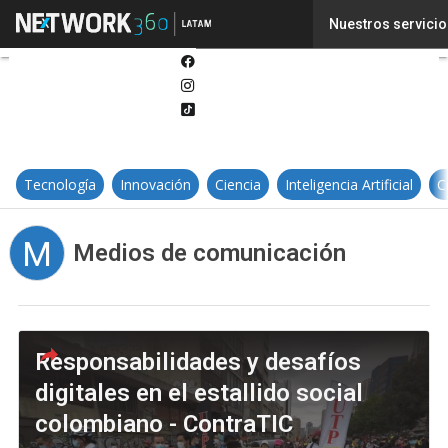
Twitter
Nuestros servicio
Linkedin
Facebook
Instagram
Tiktok
Tecnología
Innovación
Ciencia
Inteligencia Artificial
C
M
Medios de comunicación
Responsabilidades y desafíos
digitales en el estallido social
colombiano - ContraTIC