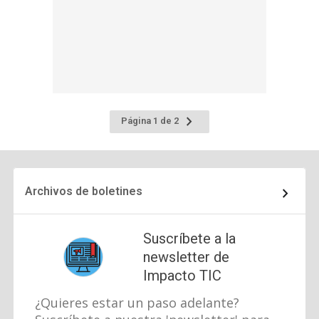
Ir
Página 1 de 2
a
la
página
siguiente
Archivos de boletines
Suscríbete a la
newsletter de
Impacto TIC
¿Quieres estar un paso adelante?