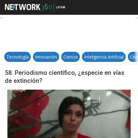
58. Periodismo científico, ¿especi
Tecnología
Innovación
Ciencia
Inteligencia Artificial
Cib
58. Periodismo científico, ¿especie en vías
de extinción?