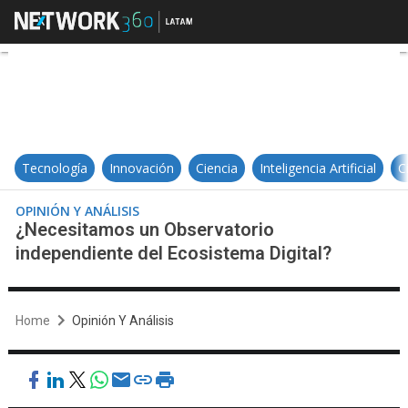
¿Necesitamos un Observatorio in
Tecnología
Innovación
Ciencia
Inteligencia Artificial
C
OPINIÓN Y ANÁLISIS
¿Necesitamos un Observatorio
independiente del Ecosistema Digital?
Home
Opinión Y Análisis