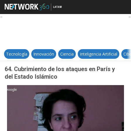
64. Cubrimiento de los ataques en
Tecnología
Innovación
Ciencia
Inteligencia Artificial
Cib
64. Cubrimiento de los ataques en París y
del Estado Islámico