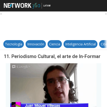
11. Periodismo Cultural, el arte d
Tecnología
Innovación
Ciencia
Inteligencia Artificial
Cib
11. Periodismo Cultural, el arte de In-Formar