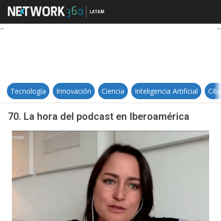
70. La hora del podcast en Iberoa
Tecnología
Innovación
Ciencia
Inteligencia Artificial
Cib
70. La hora del podcast en Iberoamérica