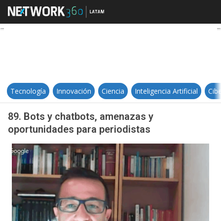
89. Bots y chatbots, amenazas y 
Tecnología
Innovación
Ciencia
Inteligencia Artificial
Cib
89. Bots y chatbots, amenazas y
oportunidades para periodistas