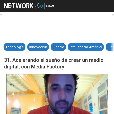
31. Acelerando el sueño de crear 
Tecnología
Innovación
Ciencia
Inteligencia Artificial
Cib
31. Acelerando el sueño de crear un medio
digital, con Media Factory