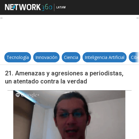
21. Amenazas y agresiones a perio
Tecnología
Innovación
Ciencia
Inteligencia Artificial
Cib
21. Amenazas y agresiones a periodistas,
un atentado contra la verdad