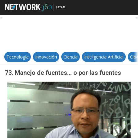
73. Manejo de fuentes… o por las
Tecnología
Innovación
Ciencia
Inteligencia Artificial
Cib
73. Manejo de fuentes… o por las fuentes