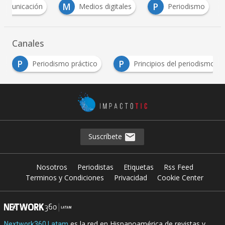
M
P
comunicación
Medios digitales
Periodismo
Canales
P
P
Periodismo práctico
Principios del periodismo
Suscríbete
Nosotros
Periodistas
Etiquetas
Rss Feed
Terminos y Condiciones
Privacidad
Cookie Center
es la red en Hispanoamérica de revistas y
Nextwork360 Latam