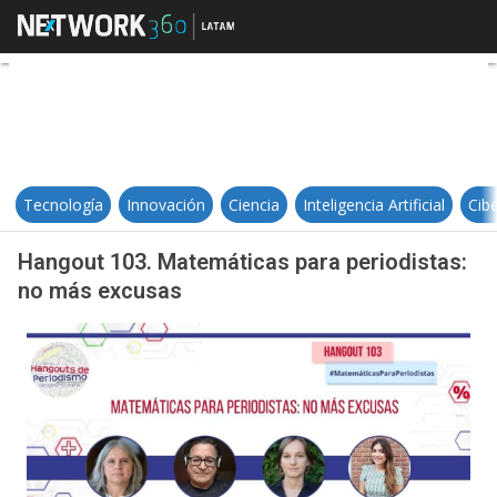
Hangout 103. Matemáticas para p
Tecnología
Innovación
Ciencia
Inteligencia Artificial
Cib
Hangout 103. Matemáticas para periodistas:
no más excusas