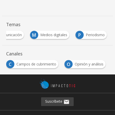
Temas
M
P
comunicación
Medios digitales
Periodismo
Canales
C
O
Campos de cubrimiento
Opinión y análisis
Suscríbete