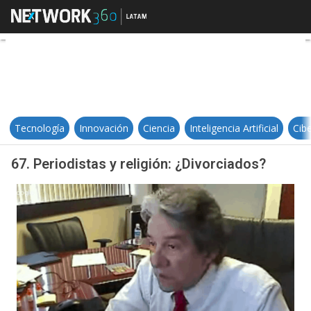
67. Periodistas y religión: ¿Divorc
Tecnología
Innovación
Ciencia
Inteligencia Artificial
Cib
67. Periodistas y religión: ¿Divorciados?