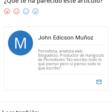
¿Qué te ha parecido este artículo?
M
John Edicson Muñoz
Periodista, analista web.
Blogadicto. Productor de Hangouts
de Periodismo."No escribo todo lo
que pienso pero sí pienso todo lo
que escribo".
email