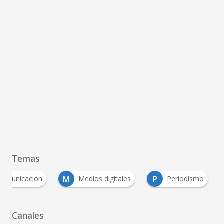
Temas
M
P
comunicación
Medios digitales
Periodismo
Canales